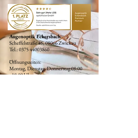
Augenoptik Eckersbach
Scheffelstraße 46, 08066 Zwickau
Tel.:
0375 44003860
Öffnungszeiten:
Montag, Dienstag, Donnerstag 08:00
- 18:00 Uhr
Mittwoch, Freitag 08:00 - 16:00 Uhr
Samstag 09:00 - 12:00 Uhr
Wir bemühen uns um
Barrierefreiheit und
freuen uns über Ihre
Hinweise auf Barrieren.